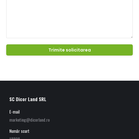
SC Dicor Land SRL
E-mail
marketing@dicorland.ro
Număr scurt
*8898