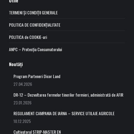
Utile
opens
opens
opens
opens
in
in
in
in
TERMENI ȘI CONDIȚII GENERALE
new
new
new
new
POLITICA DE CONFIDENȚIALITATE
window
window
window
window
POLITICA de COOKIE-uri
ANPC – Protecția Consumatorului
Noutăți
Program Parteneri Dicor Land
27.04.2026
DR-12 – Dezvoltarea fermelor tinerilor fermieri, administrată de AFIR
23.01.2026
REGULAMENT CAMPANIA DE IARNA – SERVICE UTILAJE AGRICOLE
10.12.2025
Cultivatorul STRIP-MASTER EN