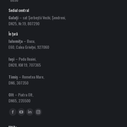
Sediul central
Galați
– sat Șerbeștii Vechi, Șendreni,
DN25, Nr.19, 807290
În țară
Ialomița
– Bucu,
E60, Calea Griviței, 927060
Iași
– Podu Iloaiei,
DN28, KM 19, 707365
Timiș
– Remetea Mare,
DN6, 307350
Olt
– Piatra Olt,
DN65, 235500
Find us on:
Facebook
YouTube
Linkedin
Instagram
page
page
page
page