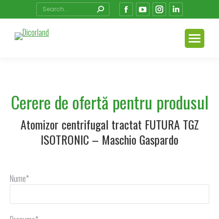
Search:
Facebook
YouTube
Instagram
Linkedin
page
page
page
page
opens
opens
opens
opens
in
in
in
in
new
new
new
new
window
window
window
window
Cerere de ofertă pentru produsul
Atomizor centrifugal tractat FUTURA TGZ
ISOTRONIC – Maschio Gaspardo
Nume*