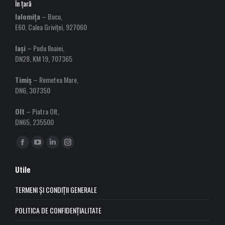
În țară
Ialomița
– Bucu,
E60, Calea Griviței, 927060
Iași
– Podu Iloaiei,
DN28, KM 19, 707365
Timiș
– Remetea Mare,
DN6, 307350
Olt
– Piatra Olt,
DN65, 235500
Find us on:
Facebook
YouTube
Linkedin
Instagram
page
page
page
page
Utile
opens
opens
opens
opens
in
in
in
in
TERMENI ȘI CONDIȚII GENERALE
new
new
new
new
POLITICA DE CONFIDENȚIALITATE
window
window
window
window