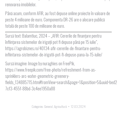
renovarea imobilelor.
Până acum, conform AFIR, au fost depuse online proiecte în valoare de
peste 4 milioane de euro. Componenta DR-26 are o alocare publică
totală de peste 100 de milioane de euro.
Sursă text: Balamtiuc, 2024 – „AFIR: Cererile de finanţare pentru
înfiinţarea sistemelor de irigaţii pot fi depuse până pe 15 iulie”,
https://agrobiznes.ro/40134-afir-cererile-de-finantare-pentru-
infiintarea-sistemelor-de-irigatii-pot-fi-depuse-pana-la-15-iulie/
Sursă imagine: Image by nuraghies on FreePik,
https://www.freepik.com/free-photo/refreshment-from-as-
sprinklers-arc-water-geometric-greenery-
fields_134885715.htm#fromView=search&page=1&position=5&uuid=bed
7cf3-455f-88bd-3c4ee1950a88
Categories:
General
,
Agricultură
12.03.2024