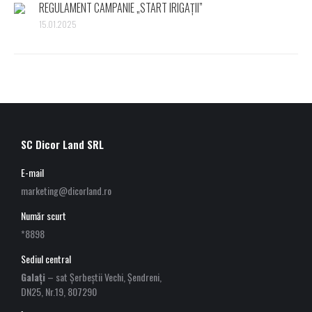
REGULAMENT CAMPANIE „START IRIGAȚII”
15.01.2025
SC Dicor Land SRL
E-mail
marketing@dicorland.ro
Număr scurt
*8898
Sediul central
Galați
– sat Șerbeștii Vechi, Șendreni,
DN25, Nr.19, 807290