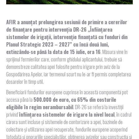
AFIR a anunțat prelungirea sesiunii de primire a cererilor
de finanțare pentru intervenția DR-26 „Înfiinţarea
sistemelor de irigaţii, intervenţie finanţată cu fonduri din
Planul Strategic 2023 – 2027” cu încă două luni,
extinzându-se până la data de 15 iulie, ora 16
. Măsura vine în
sprijinul fermierilor care, conform ghidului aplicantului, trebuie să
demonstreze calitatea apei folosite pentru irigare prin aviz de la
Gospodărirea Apelor, iar termenul scurt nu le-ar fi permis completarea
dosarelor în timp util.
Beneficiarii fondurilor europene cuprinse în această componentă pot
accesa până la
500.000 de euro, cu 65% din costurile
eligibile în regim nerambursabil
. DR-26 se referă la investiții
privind
înființarea sistemelor de irigare la nivel local
, în cadrul
cărora sunt incluse și sistemele de contorizare a apei, bazinele de
colectare și utilizarea apei recuperate, fondurile europene acoperind
totodată și onorariile specialiștilor, obținerea avizelor sau construcția și