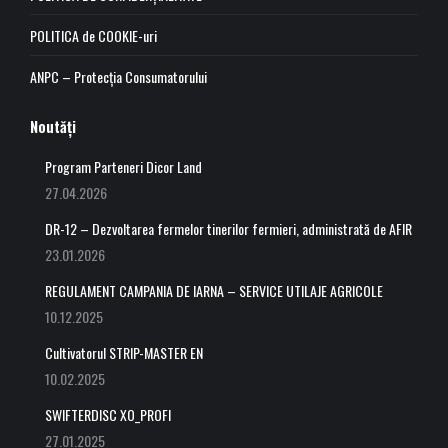
window
window
window
window
POLITICA de COOKIE-uri
ANPC – Protecția Consumatorului
Noutăți
Program Parteneri Dicor Land
27.04.2026
DR-12 – Dezvoltarea fermelor tinerilor fermieri, administrată de AFIR
23.01.2026
REGULAMENT CAMPANIA DE IARNA – SERVICE UTILAJE AGRICOLE
10.12.2025
Cultivatorul STRIP-MASTER EN
10.02.2025
SWIFTERDISC XO_PROFI
27.01.2025