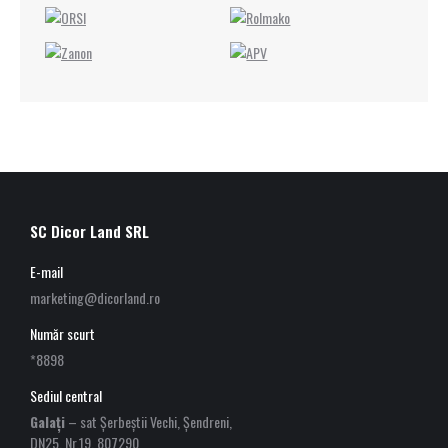
SC Dicor Land SRL
E-mail
marketing@dicorland.ro
Număr scurt
*8898
Sediul central
Galați
– sat Șerbeștii Vechi, Șendreni,
DN25, Nr.19, 807290