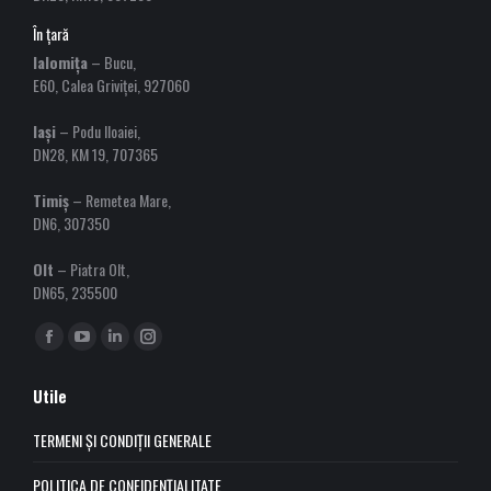
În țară
Ialomița
– Bucu,
E60, Calea Griviței, 927060
Iași
– Podu Iloaiei,
DN28, KM 19, 707365
Timiș
– Remetea Mare,
DN6, 307350
Olt
– Piatra Olt,
DN65, 235500
Find us on:
Facebook
YouTube
Linkedin
Instagram
page
page
page
page
Utile
opens
opens
opens
opens
in
in
in
in
TERMENI ȘI CONDIȚII GENERALE
new
new
new
new
POLITICA DE CONFIDENȚIALITATE