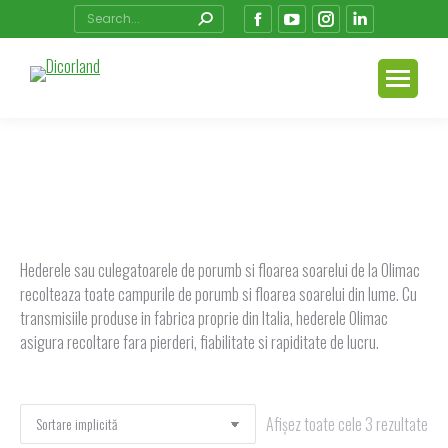
Search:
Facebook
YouTube
Instagram
Linkedin
page
page
page
page
opens
opens
opens
opens
in
in
in
in
new
new
new
new
window
window
window
window
You are here:
Hederele sau culegatoarele de porumb si floarea soarelui de la Olimac
recolteaza toate campurile de porumb si floarea soarelui din lume. Cu
transmisiile produse in fabrica proprie din Italia, hederele Olimac
asigura recoltare fara pierderi, fiabilitate si rapiditate de lucru.
Afișez toate cele 3 rezultate