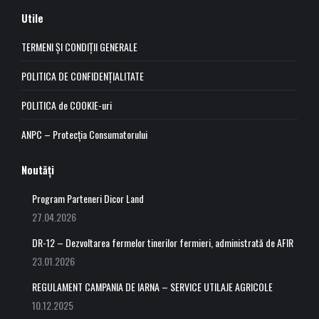
page
page
page
page
Utile
opens
opens
opens
opens
in
in
in
in
TERMENI ȘI CONDIȚII GENERALE
new
new
new
new
POLITICA DE CONFIDENȚIALITATE
window
window
window
window
POLITICA de COOKIE-uri
ANPC – Protecția Consumatorului
Noutăți
Program Parteneri Dicor Land
27.04.2026
DR-12 – Dezvoltarea fermelor tinerilor fermieri, administrată de AFIR
23.01.2026
REGULAMENT CAMPANIA DE IARNA – SERVICE UTILAJE AGRICOLE
10.12.2025