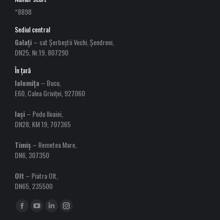
*8898
Sediul central
Galați
– sat Șerbeștii Vechi, Șendreni,
DN25, Nr.19, 807290
În țară
Ialomița
– Bucu,
E60, Calea Griviței, 927060
Iași
– Podu Iloaiei,
DN28, KM 19, 707365
Timiș
– Remetea Mare,
DN6, 307350
Olt
– Piatra Olt,
DN65, 235500
Find us on:
Facebook
YouTube
Linkedin
Instagram