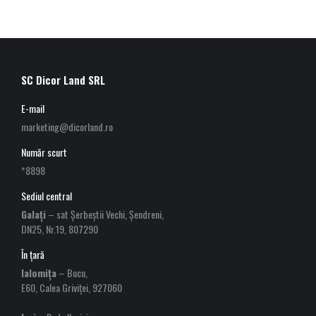
SC Dicor Land SRL
E-mail
marketing@dicorland.ro
Număr scurt
*8898
Sediul central
Galați
– sat Șerbeștii Vechi, Șendreni,
DN25, Nr.19, 807290
În țară
Ialomița
– Bucu,
E60, Calea Griviței, 927060