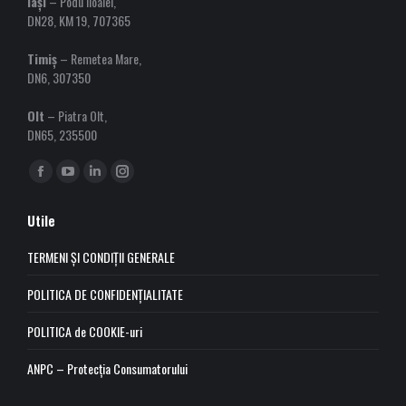
Iași
– Podu Iloaiei,
DN28, KM 19, 707365
Timiș
– Remetea Mare,
DN6, 307350
Olt
– Piatra Olt,
DN65, 235500
Find us on:
Facebook
YouTube
Linkedin
Instagram
page
page
page
page
Utile
opens
opens
opens
opens
in
in
in
in
TERMENI ȘI CONDIȚII GENERALE
new
new
new
new
POLITICA DE CONFIDENȚIALITATE
window
window
window
window
POLITICA de COOKIE-uri
ANPC – Protecția Consumatorului