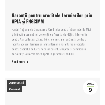
Garanții pentru creditele fermierilor prin
APIA și FNGCIMM
Fondul Național de Garantare a Creditelor pentru Întreprinderile Mici
și Mijlocii a semnat noi convenții cu Agenția de Plăți și Intervenție
pentru Agricultură și câteva bănci comerciale românești pentru a
facilita accesul fermierilor la finanțări prin garantarea creditelor
pentru capitalul de lucru necesar curent. Mai precis, beneficiarii
adeverinței APIA vor putea apela la garanțiile Fondului…
Read more
Agricultură
AUG.
9
General