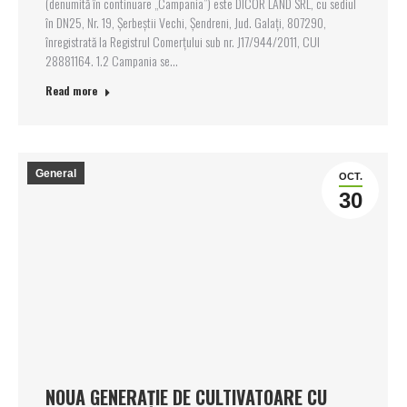
(denumită în continuare „Campania”) este DICOR LAND SRL, cu sediul
în DN25, Nr. 19, Șerbeștii Vechi, Șendreni, Jud. Galați, 807290,
înregistrată la Registrul Comerțului sub nr. J17/944/2011, CUI
28881164. 1.2 Campania se…
Read more
General
OCT.
30
NOUA GENERAȚIE DE CULTIVATOARE CU