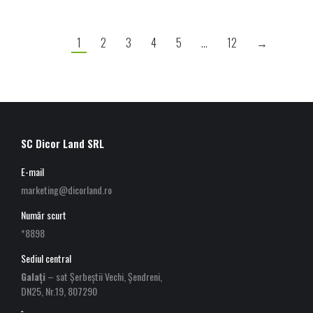
1
2
3
4
5
…
12
→
SC Dicor Land SRL
E-mail
marketing@dicorland.ro
Număr scurt
*8898
Sediul central
Galați
– sat Șerbeștii Vechi, Șendreni,
DN25, Nr.19, 807290