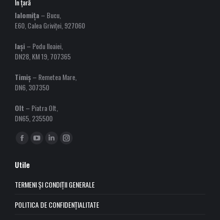
În țară
Ialomița
– Bucu,
E60, Calea Griviței, 927060
Iași
– Podu Iloaiei,
DN28, KM 19, 707365
Timiș
– Remetea Mare,
DN6, 307350
Olt
– Piatra Olt,
DN65, 235500
Find us on:
Facebook
YouTube
Linkedin
Instagram
page
page
page
page
Utile
opens
opens
opens
opens
in
in
in
in
TERMENI ȘI CONDIȚII GENERALE
new
new
new
new
POLITICA DE CONFIDENȚIALITATE
window
window
window
window