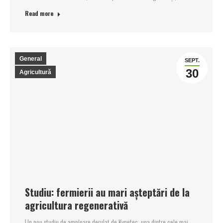
Read more
General
SEPT.
30
Agricultură
Studiu: fermierii au mari așteptări de la
agricultura regenerativă
Un nou studiu de amploare derulat de Kynetec, una dintre cele mai