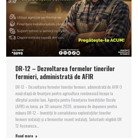
DR-12 – Dezvoltarea fermelor tinerilor
fermieri, administrată de AFIR
DR-12 – Dezvoltarea fermelor tinerilor fermieri, administrată de AFIR O
nouă etapă de finanțare pentru agricultura românească începe la
sfârșitul acestei luni. Agenția pentru Finanțarea Investițiilor Rurale
(AFIR) va lansa, pe 30 ianuarie 2026, sesiunea de depunere pentru
măsura DR-12 – Investiții în consolidarea exploatațiilor tinerilor
fermieri instalați și a fermierilor recent instalați. Solicitanti eligibili DR
12 Acceseaza…
Read more