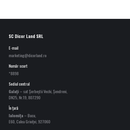
SC Dicor Land SRL
E-mail
marketing@dicorland.ro
Număr scurt
*8898
Sediul central
Galați
– sat Șerbeștii Vechi, Șendreni,
DN25, Nr.19, 807290
În țară
Ialomița
– Bucu,
E60, Calea Griviței, 927060