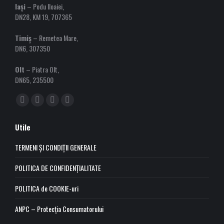
Iași
– Podu Iloaiei,
DN28, KM 19, 707365
Timiș
– Remetea Mare,
DN6, 307350
Olt
– Piatra Olt,
DN65, 235500
Find us on:
Facebook
YouTube
Linkedin
Instagram
page
page
page
page
Utile
opens
opens
opens
opens
in
in
in
in
TERMENI ȘI CONDIȚII GENERALE
new
new
new
new
POLITICA DE CONFIDENȚIALITATE
window
window
window
window
POLITICA de COOKIE-uri
ANPC – Protecția Consumatorului