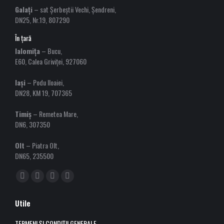
Galați
– sat Șerbeștii Vechi, Șendreni,
DN25, Nr.19, 807290
În țară
Ialomița
– Bucu,
E60, Calea Griviței, 927060
Iași
– Podu Iloaiei,
DN28, KM 19, 707365
Timiș
– Remetea Mare,
DN6, 307350
Olt
– Piatra Olt,
DN65, 235500
Find us on:
Facebook
YouTube
Linkedin
Instagram
page
page
page
page
Utile
opens
opens
opens
opens
in
in
in
in
TERMENI ȘI CONDIȚII GENERALE