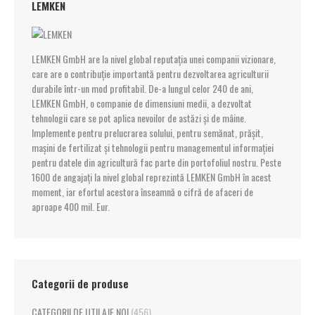
LEMKEN
LEMKEN GmbH are la nivel global reputația unei companii vizionare,
care are o contribuție importantă pentru dezvoltarea agriculturii
durabile într-un mod profitabil. De-a lungul celor 240 de ani,
LEMKEN GmbH, o companie de dimensiuni medii, a dezvoltat
tehnologii care se pot aplica nevoilor de astăzi și de mâine.
Implemente pentru prelucrarea solului, pentru semănat, prășit,
mașini de fertilizat și tehnologii pentru managementul informației
pentru datele din agricultură fac parte din portofoliul nostru. Peste
1600 de angajați la nivel global reprezintă LEMKEN GmbH în acest
moment, iar efortul acestora înseamnă o cifră de afaceri de
aproape 400 mil. Eur.
Categorii de produse
CATEGORII DE UTILAJE NOI
(456)