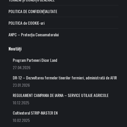
new
new
new
new
POLITICA DE CONFIDENȚIALITATE
window
window
window
window
POLITICA de COOKIE-uri
ANPC – Protecția Consumatorului
Noutăți
Program Parteneri Dicor Land
27.04.2026
DR-12 – Dezvoltarea fermelor tinerilor fermieri, administrată de AFIR
23.01.2026
REGULAMENT CAMPANIA DE IARNA – SERVICE UTILAJE AGRICOLE
10.12.2025
Cultivatorul STRIP-MASTER EN
10.02.2025