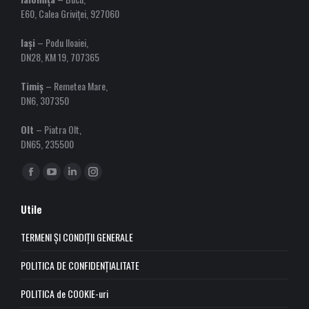
E60, Calea Griviței, 927060
Iași
– Podu Iloaiei,
DN28, KM 19, 707365
Timiș
– Remetea Mare,
DN6, 307350
Olt
– Piatra Olt,
DN65, 235500
Find us on:
Facebook
YouTube
Linkedin
Instagram
page
page
page
page
Utile
opens
opens
opens
opens
in
in
in
in
TERMENI ȘI CONDIȚII GENERALE
new
new
new
new
POLITICA DE CONFIDENȚIALITATE
window
window
window
window
POLITICA de COOKIE-uri