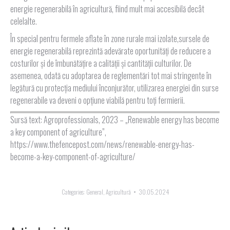
energie regenerabilă în agricultură, fiind mult mai accesibilă decât
celelalte.
În special pentru fermele aflate în zone rurale mai izolate,sursele de
energie regenerabilă reprezintă adevărate oportunități de reducere a
costurilor și de îmbunătățire a calității și cantității culturilor. De
asemenea, odată cu adoptarea de reglementări tot mai stringente în
legătură cu protecția mediului înconjurător, utilizarea energiei din surse
regenerabile va deveni o opțiune viabilă pentru toți fermierii.
Sursă text: Agroprofessionals, 2023 – „Renewable energy has become
a key component of agriculture”,
https://www.thefencepost.com/news/renewable-energy-has-
become-a-key-component-of-agriculture/
Categories:
General
,
Agricultură
30.05.2024