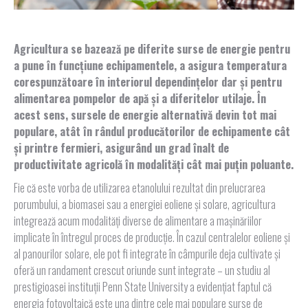
Agricultura se bazează pe diferite surse de energie pentru
a pune în funcțiune echipamentele, a asigura temperatura
corespunzătoare în interiorul dependințelor dar și pentru
alimentarea pompelor de apă și a diferitelor utilaje. În
acest sens, sursele de energie alternativă devin tot mai
populare, atât în rândul producătorilor de echipamente cât
și printre fermieri, asigurând un grad înalt de
productivitate agricolă în modalități cât mai puțin poluante.
Fie că este vorba de utilizarea etanolului rezultat din prelucrarea
porumbului, a biomasei sau a energiei eoliene și solare, agricultura
integrează acum modalități diverse de alimentare a mașinăriilor
implicate în întregul proces de producție. În cazul centralelor eoliene și
al panourilor solare, ele pot fi integrate în câmpurile deja cultivate și
oferă un randament crescut oriunde sunt integrate – un studiu al
prestigioasei instituții Penn State University a evidențiat faptul că
energia fotovoltaică este una dintre cele mai populare surse de