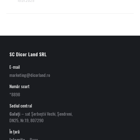
15.01.2025
SC Dicor Land SRL
E-mail
marketing@dicorland.ro
Număr scurt
*8898
Sediul central
Galați
– sat Șerbeștii Vechi, Șendreni,
DN25, Nr.19, 807290
În țară
Ialomița
– Bucu,