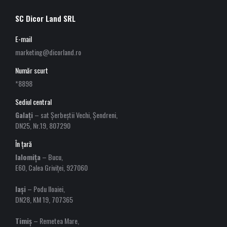
SC Dicor Land SRL
E-mail
marketing@dicorland.ro
Număr scurt
*8898
Sediul central
Galați
– sat Șerbeștii Vechi, Șendreni,
DN25, Nr.19, 807290
În țară
Ialomița
– Bucu,
E60, Calea Griviței, 927060
Iași
– Podu Iloaiei,
DN28, KM 19, 707365
Timiș
– Remetea Mare,