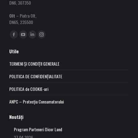
DN6, 307350
Olt
– Piatra Olt,
DN65, 235500
Find us on:
Facebook
YouTube
Linkedin
Instagram
page
page
page
page
Utile
opens
opens
opens
opens
in
in
in
in
TERMENI ȘI CONDIȚII GENERALE
new
new
new
new
POLITICA DE CONFIDENȚIALITATE
window
window
window
window
POLITICA de COOKIE-uri
ANPC – Protecția Consumatorului
Noutăți
Program Parteneri Dicor Land
27.04.2026