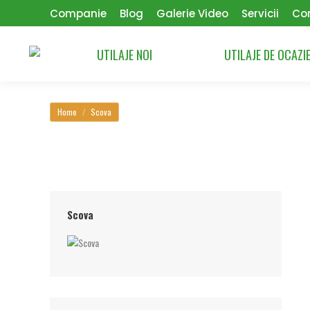
Companie
Blog
Galerie Video
Servicii
Co
UTILAJE NOI
UTILAJE DE OCAZI
You are here:
Home
Scova
Scova