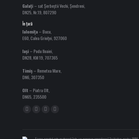
Galați
– sat Șerbeștii Vechi, Șendreni,
DN25, Nr.19, 807290
În țară
Ialomița
– Bucu,
E60, Calea Griviței, 927060
Iași
– Podu Iloaiei,
DN28, KM 19, 707365
Timiș
– Remetea Mare,
DN6, 307350
Olt
– Piatra Olt,
DN65, 235500
Find us on:
Facebook
YouTube
Linkedin
Instagram
page
page
page
page
opens
opens
opens
opens
in
in
in
in
Firma noastră este parteneră într-un program operațional “Inițiativa pentru IMM-u