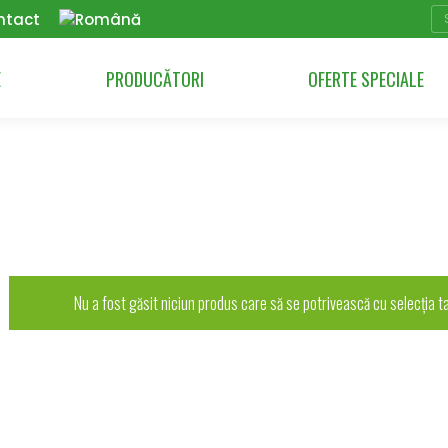
Se
ntact
E
PRODUCĂTORI
OFERTE SPECIALE
Nu a fost găsit niciun produs care să se potrivească cu selecția ta