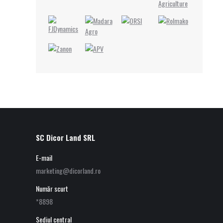
SC Dicor Land SRL
E-mail
marketing@dicorland.ro
Număr scurt
*8898
Sediul central