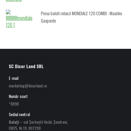
Presa baloti rotunzi MONDIALE 120 COMBI - Maschio
Gaspardo
SC Dicor Land SRL
E-mail
marketing@dicorland.ro
Număr scurt
*8898
Sediul central
Galați
– sat Șerbeștii Vechi, Șendreni,
DN25, Nr.19, 807290