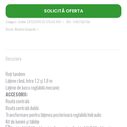
SOLICITĂ OFERTA
Categorii:
Greble
,
CATEGORII DE UTILAJE NOI
SKU:
7c4617bb718d
Brand:
Maschio Gaspardo
Descriere
Roți tandem
Lățime rând, între 1,2 și 1,8 m
Lățime de lucru reglabilă mecanic
ACCESORII:
Roată centrală
Roată centrală dublă
Transformare pentru lăţimea posterioară reglabilă hidraulic
Kit de lumini şi tăbliţe