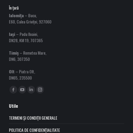
În țară
Ialomița
– Bucu,
E60, Calea Griviței, 927060
Iași
– Podu Iloaiei,
DN28, KM 19, 707365
Timiș
– Remetea Mare,
DN6, 307350
Olt
– Piatra Olt,
DN65, 235500
Find us on:
Facebook
YouTube
Linkedin
Instagram
page
page
page
page
Utile
opens
opens
opens
opens
in
in
in
in
TERMENI ȘI CONDIȚII GENERALE
new
new
new
new
POLITICA DE CONFIDENȚIALITATE
window
window
window
window