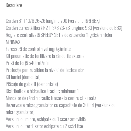
Descriere
Cardan B1 1” 3/8 Z6-Z6 lungime 700 (versiune fără BBX)
Cardan cu roată liberă R2 1’’3/8 Z6-Z6 lungime 930 (versiune cu BBX)
Reglare centralizată SPEEDY SET a dozatoarelor îngrășămintelor
MINIMAX
Fereastră de control nivel îngrășăminte
Kit pneumatic de fertilizare la rândurile externe
Priză de forță 540 rot/min
Protecție pentru albine la nivelul deflectoarelor
Kit lumini (demontat)
Plăcuțe de gabarit (demontate)
Distribuitoare hidraulice tractor: minimum 1
Marcator de rând hidraulic trasare la centru și la roată
Rezervoare microgranulator cu capacitate de 30 litri (versiune cu
microgranulator)
Versiuni cu micro, echipate cu 1 scară amovibilă
Versiuni cu fertilizator echipate cu 2 scări fixe