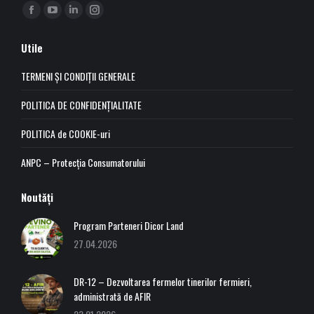
Find us on:
Facebook
YouTube
Linkedin
Instagram
page
page
page
page
Utile
opens
opens
opens
opens
in
in
in
in
TERMENI ȘI CONDIȚII GENERALE
new
new
new
new
POLITICA DE CONFIDENȚIALITATE
window
window
window
window
POLITICA de COOKIE-uri
ANPC – Protecția Consumatorului
Noutăți
Program Parteneri Dicor Land
27.04.2026
DR-12 – Dezvoltarea fermelor tinerilor fermieri,
administrată de AFIR