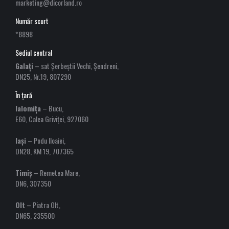
marketing@dicorland.ro
Număr scurt
*8898
Sediul central
Galați
– sat Șerbeștii Vechi, Șendreni,
DN25, Nr.19, 807290
În țară
Ialomița
– Bucu,
E60, Calea Griviței, 927060
Iași
– Podu Iloaiei,
DN28, KM 19, 707365
Timiș
– Remetea Mare,
DN6, 307350
Olt
– Piatra Olt,
DN65, 235500