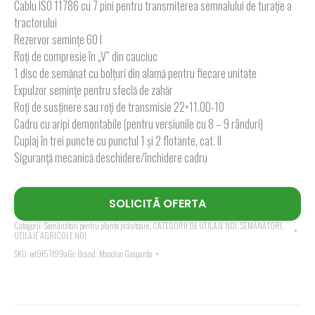
Cablu ISO 11786 cu 7 pini pentru transmiterea semnalului de turație a
tractorului
Rezervor semințe 60 l
Roţi de compresie în „V” din cauciuc
1 disc de semănat cu bolțuri din alamă pentru fiecare unitate
Expulzor semințe pentru sfeclă de zahăr
Roţi de susținere sau roți de transmisie 22×11.00-10
Cadru cu aripi demontabile (pentru versiunile cu 8 – 9 rânduri)
Cuplaj în trei puncte cu punctul 1 și 2 flotante, cat. II
Siguranță mecanică deschidere/închidere cadru
SOLICITĂ OFERTA
Categorii:
Semănători pentru plante prășitoare
,
CATEGORII DE UTILAJE NOI
,
SEMĂNĂTORI
,
UTILAJE AGRICOLE NOI
SKU:
ed9f57f99a6c
Brand:
Maschio Gaspardo