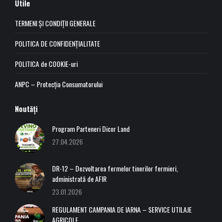
Utile
opens
opens
opens
opens
in
in
in
in
TERMENI ȘI CONDIȚII GENERALE
new
new
new
new
POLITICA DE CONFIDENȚIALITATE
window
window
window
window
POLITICA de COOKIE-uri
ANPC – Protecția Consumatorului
Noutăți
Program Parteneri Dicor Land
27.04.2026
DR-12 – Dezvoltarea fermelor tinerilor fermieri,
administrată de AFIR
23.01.2026
REGULAMENT CAMPANIA DE IARNA – SERVICE UTILAJE
AGRICOLE