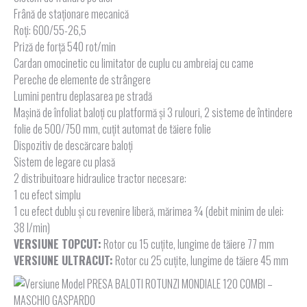
Frână de staționare mecanică
Roți: 600/55-26,5
Priză de forță 540 rot/min
Cardan omocinetic cu limitator de cuplu cu ambreiaj cu came
Pereche de elemente de strângere
Lumini pentru deplasarea pe stradă
Mașină de înfoliat baloți cu platformă și 3 rulouri, 2 sisteme de întindere
folie de 500/750 mm, cuțit automat de tăiere folie
Dispozitiv de descărcare baloți
Sistem de legare cu plasă
2 distribuitoare hidraulice tractor necesare:
1 cu efect simplu
1 cu efect dublu și cu revenire liberă, mărimea ¾ (debit minim de ulei:
38 l/min)
VERSIUNE TOPCUT:
Rotor cu 15 cuţite, lungime de tăiere 77 mm
VERSIUNE ULTRACUT:
Rotor cu 25 cuţite, lungime de tăiere 45 mm