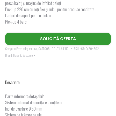
presă baloți și mașină de înfoliat baloți
Pick-up 220 cm cu roți fixe și rulou pentru produse recoltate
Lanțuri de suport pentru pick-up
Pick-up 4 bare
SOLICITĂ OFERTA
Categorii:
Prese baloți rotunzi
,
CATEGORII DE UTILAJE NOI
SKU:
e67d0e204502
Brand:
Maschio Gaspardo
Descriere
Parte inferioară detașabilă
Sistem automat de curățare a cuțitelor
Inel de tractare Ø 50 mm
Sistem de frânare pe ulei