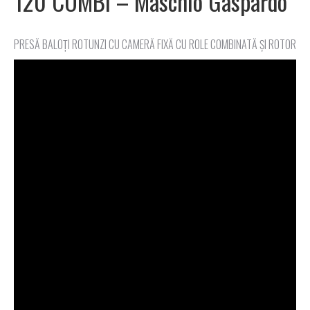
120 COMBI – Maschio Gaspardo
PRESĂ BALOȚI ROTUNZI CU CAMERĂ FIXĂ CU ROLE COMBINATĂ ȘI ROTOR