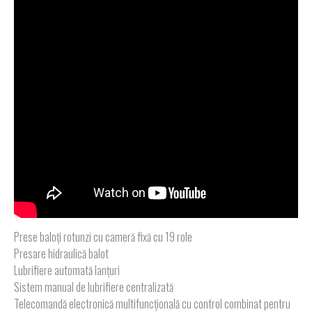
Prese baloți rotunzi cu cameră fixă cu 19 role
Presare hidraulică balot
Lubrifiere automată lanțuri
Sistem manual de lubrifiere centralizată
Telecomandă electronică multifuncțională cu control combinat pentru