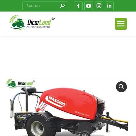
Search:
Facebook
YouTube
Instagram
Linkedin
page
page
page
page
opens
opens
opens
opens
in
in
in
in
new
new
new
new
window
window
window
window
You are here: