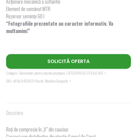
Acționare mecanică a suflantei
Element de semănat MTR
Rezervor semințe 60 l
“Fotografiile prezentate au caracter informativ. Va
multumim!”
SOLICITĂ OFERTA
Categorii:
Semănători pentru plante prășitoare
,
CATEGORII DE UTILAJE NOI
SKU:
b84a7d45882f
Brand:
Maschio Gaspardo
Descriere
Roţi de compresie în „V” din cauciuc
Carcasă cap distribuitor din plastic (Long Life Core)