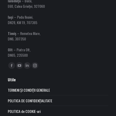
Ialomița
– Bucu,
E60, Calea Griviței, 927060
Iași
– Podu Iloaiei,
DN28, KM 19, 707365
Timiș
– Remetea Mare,
DN6, 307350
Olt
– Piatra Olt,
DN65, 235500
Find us on:
Facebook
YouTube
Linkedin
Instagram
page
page
page
page
Utile
opens
opens
opens
opens
in
in
in
in
TERMENI ȘI CONDIȚII GENERALE
new
new
new
new
POLITICA DE CONFIDENȚIALITATE
window
window
window
window
POLITICA de COOKIE-uri