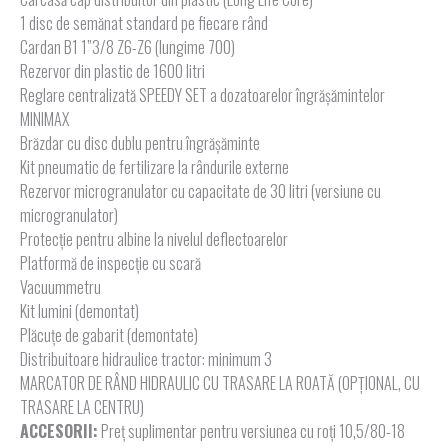
1 disc de semănat standard pe fiecare rând
Cardan B1 1”3/8 Z6-Z6 (lungime 700)
Rezervor din plastic de 1600 litri
Reglare centralizată SPEEDY SET a dozatoarelor îngrășămintelor
MINIMAX
Brăzdar cu disc dublu pentru îngrășăminte
Kit pneumatic de fertilizare la rândurile externe
Rezervor microgranulator cu capacitate de 30 litri (versiune cu
microgranulator)
Protecție pentru albine la nivelul deflectoarelor
Platformă de inspecţie cu scară
Vacuummetru
Kit lumini (demontat)
Plăcuțe de gabarit (demontate)
Distribuitoare hidraulice tractor: minimum 3
MARCATOR DE RÂND HIDRAULIC CU TRASARE LA ROATĂ (OPȚIONAL, CU
TRASARE LA CENTRU)
ACCESORII:
Preț suplimentar pentru versiunea cu roți 10,5/80-18