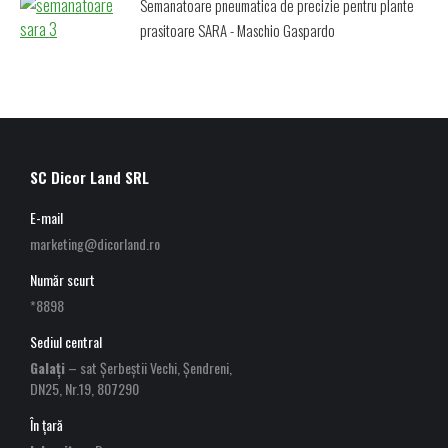
Semanatoare pneumatica de precizie pentru plante
prasitoare SARA - Maschio Gaspardo
SC Dicor Land SRL
E-mail
marketing@dicorland.ro
Număr scurt
*8898
Sediul central
Galați
– sat Șerbeștii Vechi, Șendreni,
DN25, Nr.19, 807290
În țară