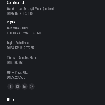
Sediul central
Galați
– sat Șerbeștii Vechi, Șendreni,
DN25, Nr.19, 807290
În țară
Ialomița
– Bucu,
E60, Calea Griviței, 927060
Iași
– Podu Iloaiei,
DN28, KM 19, 707365
Timiș
– Remetea Mare,
DN6, 307350
Olt
– Piatra Olt,
DN65, 235500
Find us on:
Facebook
YouTube
Linkedin
Instagram
page
page
page
page
Utile
opens
opens
opens
opens