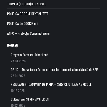
in
in
in
in
TERMENI ȘI CONDIȚII GENERALE
new
new
new
new
POLITICA DE CONFIDENȚIALITATE
window
window
window
window
POLITICA de COOKIE-uri
ANPC – Protecția Consumatorului
Noutăți
Program Parteneri Dicor Land
27.04.2026
DR-12 – Dezvoltarea fermelor tinerilor fermieri, administrată de AFIR
23.01.2026
REGULAMENT CAMPANIA DE IARNA – SERVICE UTILAJE AGRICOLE
10.12.2025
Cultivatorul STRIP-MASTER EN
10.02.2025