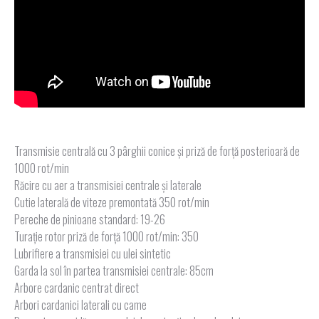
Transmisie centrală cu 3 pârghii conice şi priză de forță posterioară de
1000 rot/min
Răcire cu aer a transmisiei centrale și laterale
Cutie laterală de viteze premontată 350 rot/min
Pereche de pinioane standard: 19-26
Turaţie rotor priză de forță 1000 rot/min: 350
Lubrifiere a transmisiei cu ulei sintetic
Garda la sol în partea transmisiei centrale: 85cm
Arbore cardanic centrat direct
Arbori cardanici laterali cu came