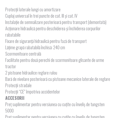
Protecţii laterale lungi cu amortizare
Cuplaj universal în trei puncte de cat. III şi cat. IV
Instalaţie de semnalizare posterioară pentru transport (demontată)
Acţionare hidraulică pentru deschiderea şi închiderea corpurilor
rabatabile
Fixare de siguranţă hidraulică pentru fază de transport
Lăţime grapă rabatabilă închisă: 240 cm
Scormonitoare centrală
Facilitate pentru două perechi de scormonitoare glisante de urme
tractor
2 pistoane hidraulice reglare rulou
Bară de nivelare posterioară cu pistoane mecanice laterale de reglare
Protecţii stradale
Protecţii “CE” împotriva accidentelor
ACCESORII
Preț suplimentar pentru versiunea cu cuțite cu înveliș de tungsten
5000
Preț suplimentar pentru versiunea cu cuțite cu înveliș de tungsten