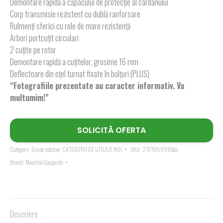
Demontare rapidă a capacului de protecţie al cardanului
Corp transmisie rezistent cu dublă ranforsare
Rulmenți sferici cu role de mare rezistență
Arbori portcuțit circulari
2 cuţite pe rotor
Demontare rapidă a cuțitelor, grosime 16 mm
Deflectoare din oţel turnat fixate în bolţuri (PLUS)
“Fotografiile prezentate au caracter informativ. Va
multumim!”
SOLICITĂ OFERTA
Categorii:
Grape rotative
,
CATEGORII DE UTILAJE NOI
SKU:
237f95998bda
Brand:
Maschio Gaspardo
Descriere