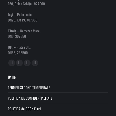
E60, Calea Griviței, 927060
Iași
– Podu Iloaiei,
DN28, KM 19, 707365
Timiș
– Remetea Mare,
DN6, 307350
Olt
– Piatra Olt,
DN65, 235500
Find us on:
Facebook
YouTube
Linkedin
Instagram
page
page
page
page
Utile
opens
opens
opens
opens
in
in
in
in
TERMENI ȘI CONDIȚII GENERALE
new
new
new
new
POLITICA DE CONFIDENȚIALITATE
window
window
window
window
POLITICA de COOKIE-uri