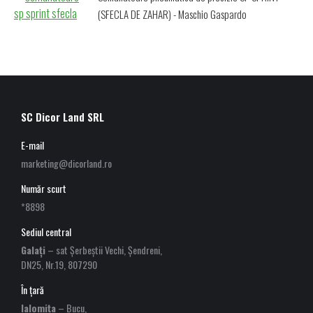
(SFECLA DE ZAHAR) - Maschio Gaspardo
SC Dicor Land SRL
E-mail
marketing@dicorland.ro
Număr scurt
*8898
Sediul central
Galați
– sat Șerbeștii Vechi, Șendreni,
DN25, Nr.19, 807290
În țară
Ialomița
– Bucu,