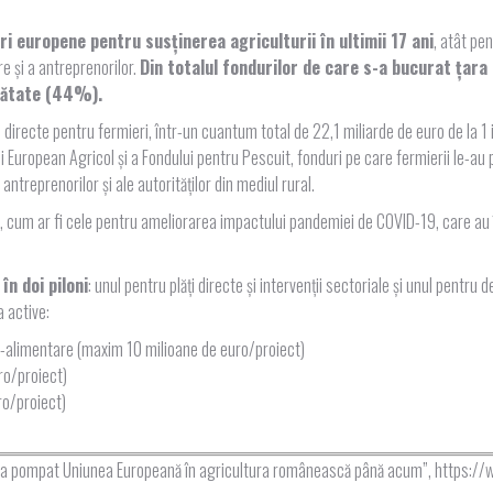
i europene pentru susținerea agriculturii în ultimii 17 ani
, atât pen
re și a antreprenorilor.
Din totalul fondurilor de care s-a bucurat țara
umătate (44%).
e directe pentru fermieri, într-un cuantum total de 22,1 miliarde de euro de la 
 European Agricol și a Fondului pentru Pescuit, fonduri pe care fermierii le-a
ntreprenorilor și ale autorităților din mediul rural.
, cum ar fi cele pentru ameliorarea impactului pandemiei de COVID-19, care au
n doi piloni
: unul pentru plăți directe și intervenții sectoriale și unul pentru
a active:
o-alimentare (maxim 10 milioane de euro/proiect)
uro/proiect)
ro/proiect)
bani a pompat Uniunea Europeană în agricultura românească până acum”, https: