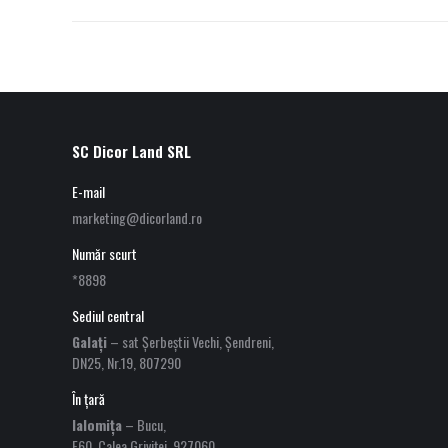
SC Dicor Land SRL
E-mail
marketing@dicorland.ro
Număr scurt
*8898
Sediul central
Galați
– sat Șerbeștii Vechi, Șendreni,
DN25, Nr.19, 807290
În țară
Ialomița
– Bucu,
E60, Calea Griviței, 927060