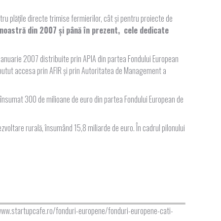
tru plățile directe trimise fermierilor, cât și pentru proiecte de
 noastră din 2007 și până în prezent, cele dedicate
1 ianuarie 2007 distribuite prin APIA din partea Fondului European
u putut accesa prin AFIR și prin Autoritatea de Management a
 însumat 300 de milioane de euro din partea Fondului European de
 dezvoltare rurală, însumând 15,8 miliarde de euro. În cadrul pilonului
//www.startupcafe.ro/fonduri-europene/fonduri-europene-cati-