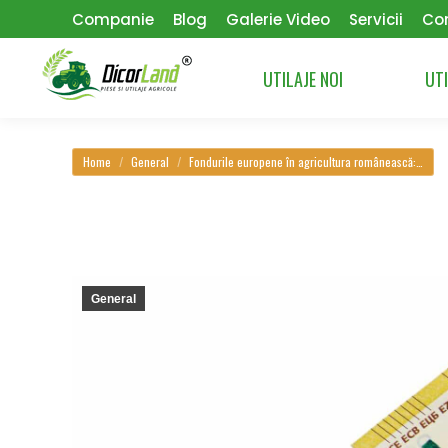
Companie
Blog
Galerie Video
Servicii
Co
UTILAJE NOI
UTI
You are here:
Home
General
Fondurile europene în agricultura românească:…
General