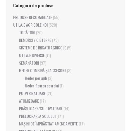
Categorii de produse
PRODUSE RECOMANDATE
(55)
UTILAJE AGRICOLE NOI
(520)
TOCĂTORI
(20)
REMORCI / CISTERNE
(79)
SISTEME DE IRIGAȚII AGRICOLE
(5)
UTILAJE DIVERSE
(11)
SEMĂNĂTORI
(97)
HEDER COMBINĂ ȘI ACCESORII
(3)
Heder porumb
(2)
Heder floarea soarelui
(1)
PULVERIZATOARE
(21)
ATOMIZOARE
(17)
PRĂȘITOARE/CULTIVATOARE
(14)
PRELUCRAREA SOLULUI
(171)
MAȘINI DE ÎMPRĂȘTIAT AMENDAMENTE
(17)