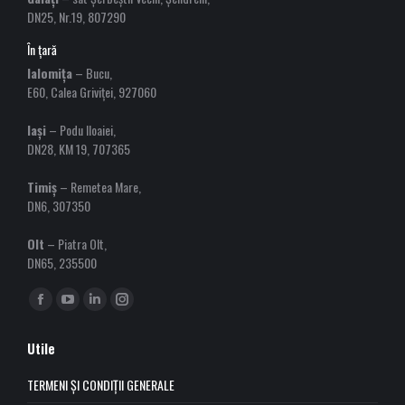
DN25, Nr.19, 807290
În țară
Ialomița
– Bucu,
E60, Calea Griviței, 927060
Iași
– Podu Iloaiei,
DN28, KM 19, 707365
Timiș
– Remetea Mare,
DN6, 307350
Olt
– Piatra Olt,
DN65, 235500
Find us on:
Facebook
YouTube
Linkedin
Instagram
page
page
page
page
Utile
opens
opens
opens
opens
in
in
in
in
TERMENI ȘI CONDIȚII GENERALE
new
new
new
new