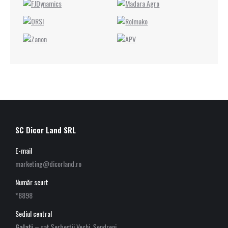
SC Dicor Land SRL
E-mail
marketing@dicorland.ro
Număr scurt
*8898
Sediul central
Galați
– sat Șerbeștii Vechi, Șendreni,