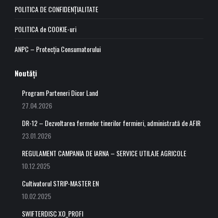
POLITICA DE CONFIDENȚIALITATE
window
window
window
window
POLITICA de COOKIE-uri
ANPC – Protecția Consumatorului
Noutăți
Program Parteneri Dicor Land
27.04.2026
DR-12 – Dezvoltarea fermelor tinerilor fermieri, administrată de AFIR
23.01.2026
REGULAMENT CAMPANIA DE IARNA – SERVICE UTILAJE AGRICOLE
10.12.2025
Cultivatorul STRIP-MASTER EN
10.02.2025
SWIFTERDISC XO_PROFI