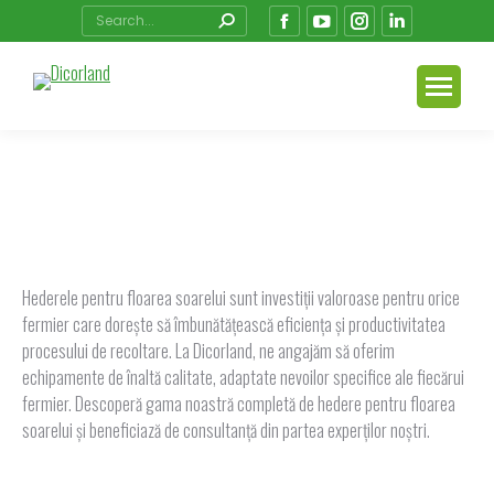
Search:
Facebook
YouTube
Instagram
Linkedin
page
page
page
page
opens
opens
opens
opens
in
in
in
in
new
new
new
new
window
window
window
window
You are here:
Hederele pentru floarea soarelui sunt investiții valoroase pentru orice
fermier care dorește să îmbunătățească eficiența și productivitatea
procesului de recoltare. La Dicorland, ne angajăm să oferim
echipamente de înaltă calitate, adaptate nevoilor specifice ale fiecărui
fermier. Descoperă gama noastră completă de hedere pentru floarea
soarelui și beneficiază de consultanță din partea experților noștri.