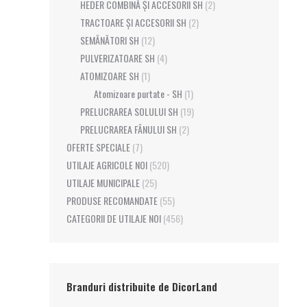
HEDER COMBINĂ ȘI ACCESORII SH
(2)
TRACTOARE ȘI ACCESORII SH
(2)
SEMĂNĂTORI SH
(12)
PULVERIZATOARE SH
(4)
ATOMIZOARE SH
(1)
Atomizoare purtate - SH
(1)
PRELUCRAREA SOLULUI SH
(19)
PRELUCRAREA FÂNULUI SH
(2)
OFERTE SPECIALE
(7)
UTILAJE AGRICOLE NOI
(520)
UTILAJE MUNICIPALE
(25)
PRODUSE RECOMANDATE
(55)
CATEGORII DE UTILAJE NOI
(456)
Branduri distribuite de DicorLand