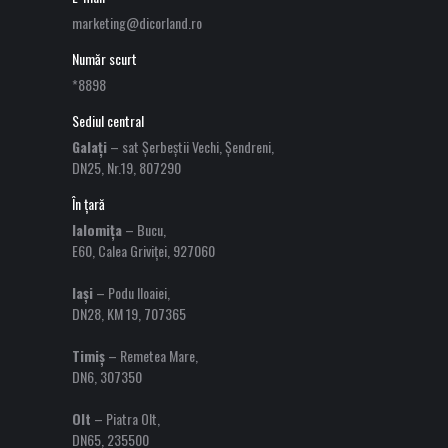
marketing@dicorland.ro
Număr scurt
*8898
Sediul central
Galați
– sat Șerbeștii Vechi, Șendreni,
DN25, Nr.19, 807290
În țară
Ialomița
– Bucu,
E60, Calea Griviței, 927060
Iași
– Podu Iloaiei,
DN28, KM 19, 707365
Timiș
– Remetea Mare,
DN6, 307350
Olt
– Piatra Olt,
DN65, 235500