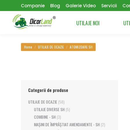
Companie
Blog
Galerie Video
Servicii
Co
UTILAJE NOI
UTI
You are here:
Home
UTILAJE DE OCAZIE
ATOMIZOARE SH
Categorii de produse
UTILAJE DE OCAZIE
(58)
UTILAJE DIVERSE SH
(5)
COMBINE - SH
(3)
MAȘINI DE ÎMPRĂȘTIAT AMENDAMENTE - SH
(2)