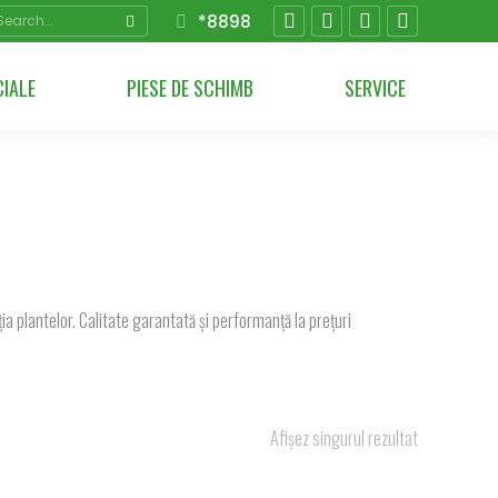
arch:
*8898
Facebook
YouTube
Instagram
Linkedin
page
page
page
page
CIALE
PIESE DE SCHIMB
SERVICE
opens
opens
opens
opens
in
in
in
in
new
new
new
new
window
window
window
window
a plantelor. Calitate garantată și performanță la prețuri
Afișez singurul rezultat