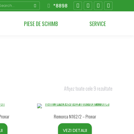
arch:
*8898
Facebook
YouTube
Instagram
Linkedin
page
page
page
page
PIESE DE SCHIMB
SERVICE
opens
opens
opens
opens
in
in
in
in
new
new
new
new
window
window
window
window
Afișez toate cele 9 rezultate
Pronar
Remorca N162/2 – Pronar
II
VEZI DETALII