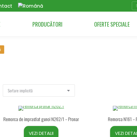
Se
ntact
E
PRODUCĂTORI
OFERTE SPECIALE
i
Remorca de imprastiat gunoi N262/1 – Pronar
Remorca N161 – 
VEZI DETALII
VEZI DETAL