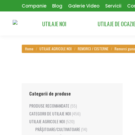
Companie
Blog
Galerie Video
Servicii
Co
UTILAJE NOI
UTILAJE DE OCAZI
You are here:
Home
UTILAJE AGRICOLE NOI
REMORCI / CISTERNE
Remorci guno
Categorii de produse
PRODUSE RECOMANDATE
(55)
CATEGORII DE UTILAJE NOI
(456)
UTILAJE AGRICOLE NOI
(520)
PRĂȘITOARE/CULTIVATOARE
(14)