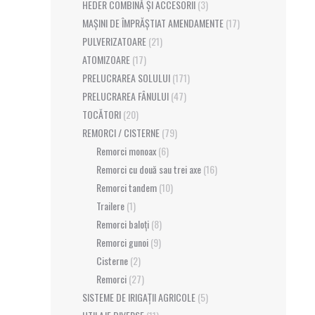
HEDER COMBINĂ ȘI ACCESORII
(3)
MAȘINI DE ÎMPRĂȘTIAT AMENDAMENTE
(17)
PULVERIZATOARE
(21)
ATOMIZOARE
(17)
PRELUCRAREA SOLULUI
(171)
PRELUCRAREA FÂNULUI
(47)
TOCĂTORI
(20)
REMORCI / CISTERNE
(79)
Remorci monoax
(6)
Remorci cu două sau trei axe
(16)
Remorci tandem
(10)
Trailere
(1)
Remorci baloți
(8)
Remorci gunoi
(9)
Cisterne
(2)
Remorci
(27)
SISTEME DE IRIGAȚII AGRICOLE
(5)