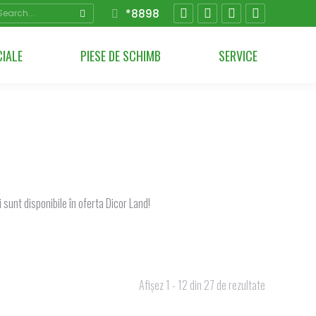
arch:
*8898
Facebook
YouTube
Instagram
Linkedin
page
page
page
page
CIALE
PIESE DE SCHIMB
SERVICE
opens
opens
opens
opens
in
in
in
in
new
new
new
new
window
window
window
window
i sunt disponibile în oferta Dicor Land!
Afișez 1 - 12 din 27 de rezultate