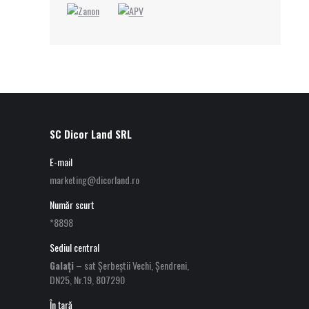
SC Dicor Land SRL
E-mail
marketing@dicorland.ro
Număr scurt
*8898
Sediul central
Galați
– sat Șerbeștii Vechi, Șendreni,
DN25, Nr.19, 807290
În țară