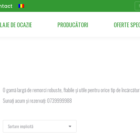
Se
ntact
LAJE DE OCAZIE
PRODUCĂTORI
OFERTE SPE
O gamă largă de remorci robuste, fiabile și utile pentru orice tip de încărcătur
Sunați acum și rezervați: 0739999988