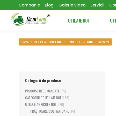
Companie
Blog
Galerie Video
Servicii
Co
UTILAJE NOI
UTI
You are here:
Home
UTILAJE AGRICOLE NOI
REMORCI / CISTERNE
Remorci
Categorii de produse
PRODUSE RECOMANDATE
(55)
CATEGORII DE UTILAJE NOI
(456)
UTILAJE AGRICOLE NOI
(520)
PRĂȘITOARE/CULTIVATOARE
(14)