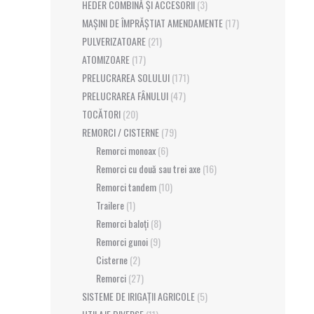
HEDER COMBINĂ ȘI ACCESORII
(3)
MAȘINI DE ÎMPRĂȘTIAT AMENDAMENTE
(17)
PULVERIZATOARE
(21)
ATOMIZOARE
(17)
PRELUCRAREA SOLULUI
(171)
PRELUCRAREA FÂNULUI
(47)
TOCĂTORI
(20)
REMORCI / CISTERNE
(79)
Remorci monoax
(6)
Remorci cu două sau trei axe
(16)
Remorci tandem
(10)
Trailere
(1)
Remorci baloți
(8)
Remorci gunoi
(9)
Cisterne
(2)
Remorci
(27)
SISTEME DE IRIGAȚII AGRICOLE
(5)