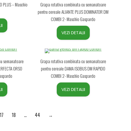
DO PLUS – Maschio
Grapa rotativa combinata cu semanatoare
pentru cereale ALIANTE PLUS DOMINATOR DM
COMBI 2- Maschio Gaspardo
II
VEZI DETALII
 cu semanatoare
Grapa rotativa combinata cu semanatoare
 PERFECTA ORSO
pentru cereale DAMA ISOBUS DM RAPIDO
aspardo
COMBI 2- Maschio Gaspardo
II
VEZI DETALII
17
18
…
44
→