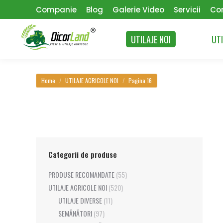
Companie
Blog
Galerie Video
Servicii
Co
UTILAJE NOI
UTI
You are here:
Home
UTILAJE AGRICOLE NOI
Pagina 16
Categorii de produse
PRODUSE RECOMANDATE
(55)
UTILAJE AGRICOLE NOI
(520)
UTILAJE DIVERSE
(11)
SEMĂNĂTORI
(97)