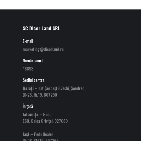
SC Dicor Land SRL
E-mail
marketing@dicorland.ro
Număr scurt
*8898
Sediul central
Galați
– sat Șerbeștii Vechi, Șendreni,
DN25, Nr.19, 807290
În țară
Ialomița
– Bucu,
E60, Calea Griviței, 927060
Iași
– Podu Iloaiei,
DN28, KM 19, 707365