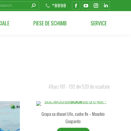
arch:
*8898
Facebook
YouTube
Instagram
Linkedin
page
page
page
page
CIALE
PIESE DE SCHIMB
SERVICE
opens
opens
opens
opens
in
in
in
in
new
new
new
new
window
window
window
window
Afișez 181 - 192 din 520 de rezultate
Grapa cu discuri Ufo, cadru fix – Maschio
Gaspardo