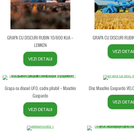
GRAPA CU DISCURI RUBIN 10/600 KUA –
GRAPA CU DISCURI RUBIN
LEMKEN
VEZI DETAL
VEZI DETALII
Grapa cu discuri UFO, cadru pliabil – Maschio
Disc Maschio Gaspardo VE
Gaspardo
VEZI DETAL
VEZI DETALII