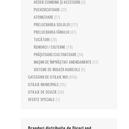
HEDER COMBINĂ ȘI ACCESORII
(3)
PULVERIZATOARE
(21)
ATOMIZOARE
(17)
PRELUCRAREA SOLULUI
(171)
PRELUCRAREA FÂNULUI
(47)
TOCĂTORI
(20)
REMORCI / CISTERNE
(79)
PRĂȘITOARE/CULTIVATOARE
(14)
MAȘINI DE ÎMPRĂȘTIAT AMENDAMENTE
(17)
SISTEME DE IRIGAȚII AGRICOLE
(5)
CATEGORII DE UTILAJE NOI
(456)
UTILAJE MUNICIPALE
(25)
UTILAJE DE OCAZIE
(58)
OFERTE SPECIALE
(7)
Branduri distribuite de DicorLand