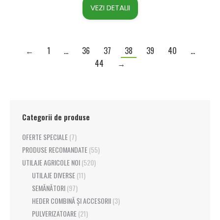
VEZI DETALII
←
1
…
36
37
38
39
40
…
44
→
Categorii de produse
OFERTE SPECIALE
(7)
PRODUSE RECOMANDATE
(55)
UTILAJE AGRICOLE NOI
(520)
UTILAJE DIVERSE
(11)
SEMĂNĂTORI
(97)
HEDER COMBINĂ ȘI ACCESORII
(3)
PULVERIZATOARE
(21)