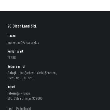
SC Dicor Land SRL
E-mail
marketing@dicorland.ro
Număr scurt
*8898
Sediul central
Galați
– sat Șerbeștii Vechi, Șendreni,
DN25, Nr.19, 807290
În țară
Ialomița
– Bucu,
E60, Calea Griviței, 927060
Iași
– Podu Iloaiei,