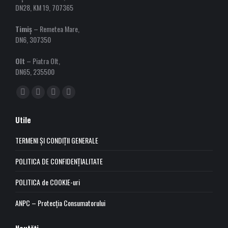
DN28, KM 19, 707365
Timiș
– Remetea Mare,
DN6, 307350
Olt
– Piatra Olt,
DN65, 235500
Find us on:
Facebook
YouTube
Linkedin
Instagram
page
page
page
page
Utile
opens
opens
opens
opens
in
in
in
in
TERMENI ȘI CONDIȚII GENERALE
new
new
new
new
POLITICA DE CONFIDENȚIALITATE
window
window
window
window
POLITICA de COOKIE-uri
ANPC – Protecția Consumatorului
Noutăți