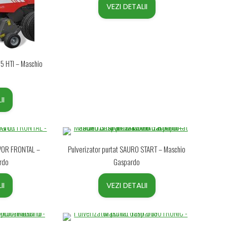
VEZI DETALII
5 HTI – Maschio
II
RVOR FRONTAL –
Pulverizator purtat SAURO START – Maschio
rdo
Gaspardo
II
VEZI DETALII