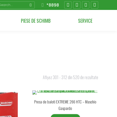
arch:
*8898
Facebook
YouTube
Instagram
Linkedin
page
page
page
page
PIESE DE SCHIMB
SERVICE
opens
opens
opens
opens
in
in
in
in
new
new
new
new
window
window
window
window
Afișez 301 - 312 din 520 de rezultate
Presa de baloti EXTREME 266 HTC – Maschio
Gaspardo