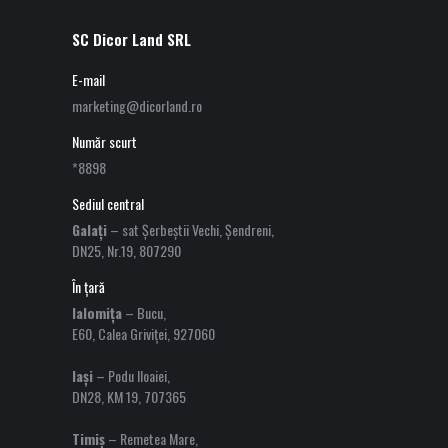
SC Dicor Land SRL
E-mail
marketing@dicorland.ro
Număr scurt
*8898
Sediul central
Galați
– sat Șerbeștii Vechi, Șendreni,
DN25, Nr.19, 807290
În țară
Ialomița
– Bucu,
E60, Calea Griviței, 927060
Iași
– Podu Iloaiei,
DN28, KM 19, 707365
Timiș
– Remetea Mare,