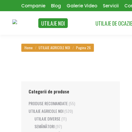
Companie
Blog
Galerie Video
Servicii
Co
UTILAJE NOI
UTILAJE DE OCAZI
You are here:
Home
UTILAJE AGRICOLE NOI
Pagina 26
Categorii de produse
PRODUSE RECOMANDATE
(55)
UTILAJE AGRICOLE NOI
(520)
UTILAJE DIVERSE
(11)
SEMĂNĂTORI
(97)