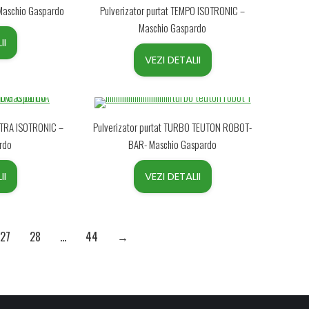
 Maschio Gaspardo
Pulverizator purtat TEMPO ISOTRONIC –
Maschio Gaspardo
II
VEZI DETALII
ULTRA ISOTRONIC –
Pulverizator purtat TURBO TEUTON ROBOT-
rdo
BAR- Maschio Gaspardo
II
VEZI DETALII
27
28
…
44
→