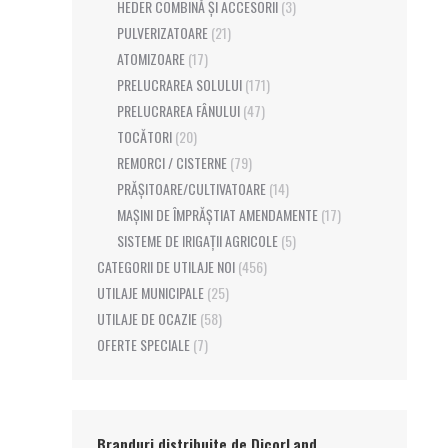
HEDER COMBINĂ ȘI ACCESORII
(3)
PULVERIZATOARE
(21)
ATOMIZOARE
(17)
PRELUCRAREA SOLULUI
(171)
PRELUCRAREA FÂNULUI
(47)
TOCĂTORI
(20)
REMORCI / CISTERNE
(79)
PRĂȘITOARE/CULTIVATOARE
(14)
MAȘINI DE ÎMPRĂȘTIAT AMENDAMENTE
(17)
SISTEME DE IRIGAȚII AGRICOLE
(5)
CATEGORII DE UTILAJE NOI
(456)
UTILAJE MUNICIPALE
(25)
UTILAJE DE OCAZIE
(58)
OFERTE SPECIALE
(7)
Branduri distribuite de DicorLand